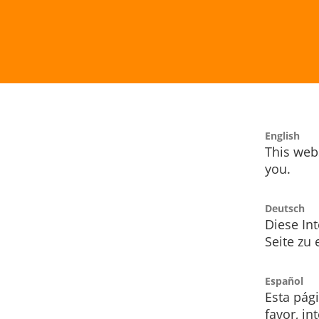
English
This webs
you.
Deutsch
Diese Int
Seite zu
Español
Esta pág
favor, i