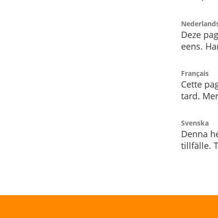
Nederland
Deze pag
eens. Har
Français
Cette pag
tard. Me
Svenska
Denna he
tillfälle