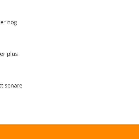
ter nog
yer plus
tt senare